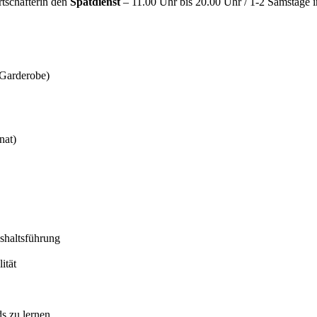
rtschafterin den
Spätdienst
– 11.00 Uhr bis 20.00 Uhr / 1-2 Samstage
 Garderobe)
nat)
shaltsführung
ität
s zu lernen