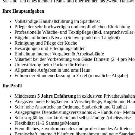
Sie sind Teil eines kleinen Teams und übernehmen als zweite Hauswi
Ihre Hauptaufgaben
Vollständige Haushaltsführung im Spätdienst
Pflege der sehr hochwertigen und empfindlichen Einrichtung
Professionelle Wäsche- und Textilpflege (inkl. anspruchsvoller
Bügeln auf hohem Niveau (Schwerpunkt der Tätigkeit)
Reinigung und Pflege der Küche
Besorgungen und Erledigungsfahrten
Einhaltung interner Vorgaben & Arbeitsabläufe
Mitarbeit bei der Vorbereitung von Gäste-Dinnern (2–4 pro Mo
Unterstützung beim Packen für Reisen
Allgemeine Aufgaben in und ums Haus
Führen der Stundenerfassung in Excel (monatliche Abgabe)
Ihr Profil
Mindestens
5 Jahre Erfahrung
in exklusiven Privathaushalten
Ausgezeichnete Fähigkeiten in Wäschepflege, Bügeln und Hau
Sehr hohe Ansprüche an Ordnung, Sauberkeit und Qualität
Ausgeprägtes Dienstleistungsverständnis & «Hands-on»-Mental
Sehr sorgfältige, strukturierte und selbstständige Arbeitsweise
Flexibilität (1–2 Samstage/Monat)
Freundliches, zuvorkommendes und professionelles Auftreten
Bereitschaft, interne Abläufe zu übernehmen und neue Standard