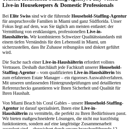
Live-in Housekeepers & Domestic Professionals
Bei
Elite Swiss
sind wir die führende
Household-Staffing-Agentur
für anspruchsvolle Familien in Miami und ganz Südflorida. Unser
Fokus liegt auf dem, was Sie täglich am meisten entlastet: der
Vermittlung von erstklassigen, professionellen
Live-in-
Haushälterin.
Wir kombinieren Schweizer Qualitätsstandards mit
einem tiefen Verständnis für den Lebensstil in Miami, um
sicherzustellen, dass Ihr Zuhause reibungslos und diskret geführt
wird.
Die Suche nach einer
Live-in-Haushälterin
erfordert vollstes
Vertrauen. Deshalb durchläuft jede Fachkraft unserer
Household-
Staffing-Agentur
– vom qualifizierten
Live-in-Haushälterin
bis
zum erfahrenen Estate Manager – ein rigoroses Auswahlverfahren.
Mit unseren umfassenden Hintergrundprüfungen und detaillierten
Referenzchecks garantieren wir Ihnen Sicherheit und Qualität für
Ihren Haushalt.
Von Miami Beach bis Coral Gables – unsere
Household-Staffing-
Agentur
ist darauf spezialisiert, Ihnen eine
Live-in-
Haushälterin
zu vermitteln, die perfekt zu Ihren Bedürfnissen passt.
Wir bieten maßgeschneiderte Lösungen, die nicht nur kurzfristig
funktionieren, sondern auf eine langfristige Zusammenarbeit
ausgelegt sind – abgesichert durch unsere branchenführende 12-