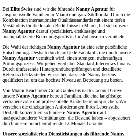
Bei
Elite Swiss
sind wir die führende
Nanny Agentur
für
anspruchsvolle Familien in Miami und ganz Südflorida. Durch die
Kombination internationaler Qualitätsstandards mit einem tiefen
Verständnis für die lokalen Bedürfnisse in Miami, hat sich unsere
Nanny Agentur
darauf spezialisiert, erstklassige und
hochqualifizierte Betreuungsprofis in Ihr Zuhause zu vermitteln.
Die Wahl der richtigen
Nanny Agentur
ist eine sehr persönliche
Entscheidung. Deshalb durchläuft jede Fachkraft, die durch unsere
Nanny Agentur
vermittelt wird, einen strengen, mehrstufigen
Prüfungsprozess. Wir gehen weit über Standard-Interviews hinaus:
Durch umfassende Hintergrundüberprüfungen und detaillierte
Referenzchecks stellen wir sicher, dass jede Nanny bestens
qualifiziert ist, um das höchste Niveau an Betreuung zu bieten.
Von Miami Beach über Coral Gables bis nach Coconut Grove –
unsere
Nanny Agentur
betreut Familien, die eine langfristige,
vertrauensvolle und professionelle Kinderbetreuung suchen. Wir
verstehen die einzigartigen Anforderungen Ihres Lebensstils.
Deshalb konzentriert sich unsere
Nanny Agentur
auf
maßgeschneiderte Vermittlungen, die Bestand haben – abgesichert
durch unsere branchenführende 12-Monats-Garantie.
Unsere spezialisierten Dienstleistungen als führende Nanny